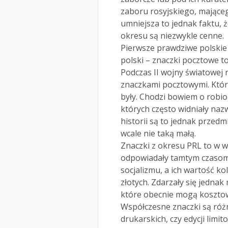
zaboru rosyjskiego, mające
umniejsza to jednak faktu, 
okresu są niezwykle cenne.
Pierwsze prawdziwe polskie
polski – znaczki pocztowe t
Podczas II wojny światowej 
znaczkami pocztowymi. Któr
były. Chodzi bowiem o robi
których często widniały naz
historii są to jednak przedmi
wcale nie taką małą.
Znaczki z okresu PRL to w 
odpowiadały tamtym czasom. 
socjalizmu, a ich wartość ko
złotych. Zdarzały się jednak
które obecnie mogą kosztowa
Współczesne znaczki są róż
drukarskich, czy edycji limi