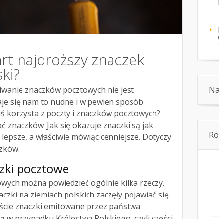
rt najdroższy znaczek
ki?
kiwanie znaczków pocztowych nie jest
Na
aje się nam to nudne i w pewien sposób
ś korzysta z poczty i znaczków pocztowych?
ć znaczków. Jak się okazuje znaczki są jak
Ro
 lepsze, a właściwie mówiąc cenniejsze. Dotyczy
czków.
czki pocztowe
wych można powiedzieć ogólnie kilka rzeczy.
czki na ziemiach polskich zaczęły pojawiać się
iście znaczki emitowane przez państwa
ą w przypadku Królestwa Polskiego, czyli części