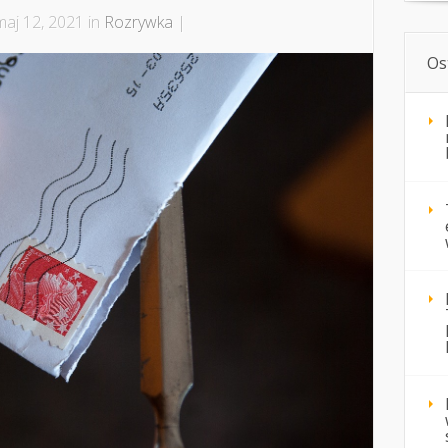
aj 12, 2021 in
Rozrywka
|
Os