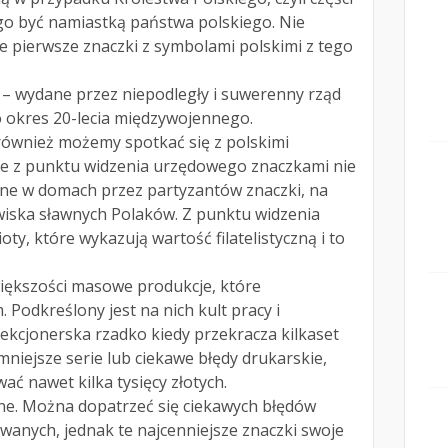
go być namiastką państwa polskiego. Nie
że pierwsze znaczki z symbolami polskimi z tego
 – wydane przez niepodległy i suwerenny rząd
o okres 20-lecia międzywojennego.
również możemy spotkać się z polskimi
e z punktu widzenia urzędowego znaczkami nie
one w domach przez partyzantów znaczki, na
wiska sławnych Polaków. Z punktu widzenia
oty, które wykazują wartość filatelistyczną i to
większości masowe produkcje, które
Podkreślony jest na nich kult pracy i
lekcjonerska rzadko kiedy przekracza kilkaset
 mniejsze serie lub ciekawe błędy drukarskie,
ć nawet kilka tysięcy złotych.
ne. Można dopatrzeć się ciekawych błędów
towanych, jednak te najcenniejsze znaczki swoje