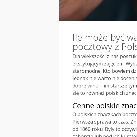
Ile może być wa
pocztowy z Pols
Dla większości z nas poszu
ekscytującym zajęciem. Wyd
staromodne. Kto bowiem dzi
Jednak nie warto nie docenia
dobre wino – im starsze tym
się to również polskich zna
Cenne polskie zna
O polskich znaczkach poczto
Pierwsza sprawa to czas. Zna
od 1860 roku. Były to oczyw
zaborcze lub pod ich kuratel