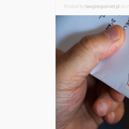
Posted by
twojzespol.net.pl
on m