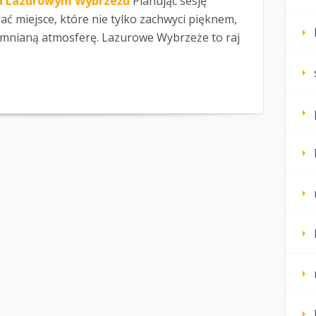
na Lazurowym Wybrzeżu
Planując sesję
ć miejsce, które nie tylko zachwyci pięknem,
omnianą atmosferę. Lazurowe Wybrzeże to raj