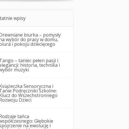
tatnie wpisy
Drewniane biurka – pomysły
na wybór do pracy w domu,
biura i pokoju dziecięcego
Tango – taniec pełen pasji i
elegancji: historia, technika i
wybór muzyki
Książeczka Sensoryczna i
Tanie Podręczniki Szkolne:
Klucz do Wszechstronnego
Rozwoju Dzieci
Rodzaje tańca
współczesnego: Głębokie
spojrzenie na ewolucję i