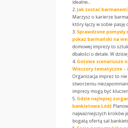
idealne...
Jak zostać barmanem?
Marzysz o karierze barman
który łączy w sobie pasję
Sprawdzone pomysły 
pokaz barmański na wes
domowej imprezy to sztuk
dbałości o detale. W dzisie
Gotowe scenariusze na
Wieczory tematyczne – 
Organizacja imprez to nie
stworzeniu niezapomnian
imprezy mogą być kluczem 
Gdzie najlepiej zorg
bankietowa Łódź
Planow
najważniejszych kroków jes
bogatą ofertą sal bankieto