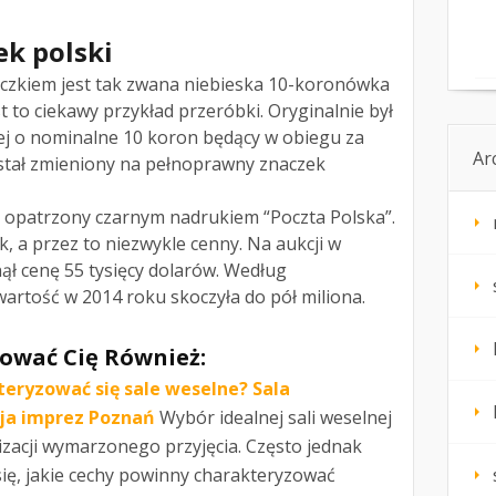
ek polski
czkiem jest tak zwana niebieska 10-koronówka
t to ciekawy przykład przeróbki. Oryginalnie był
ej o nominalne 10 koron będący w obiegu za
Ar
został zmieniony na pełnoprawny znaczek
i opatrzony czarnym nadrukiem “Poczta Polska”.
k, a przez to niezwykle cenny. Na aukcji w
ł cenę 55 tysięcy dolarów. Według
artość w 2014 roku skoczyła do pół miliona.
ować Cię Również:
eryzować się sale weselne? Sala
ja imprez Poznań
Wybór idealnej sali weselnej
zacji wymarzonego przyjęcia. Często jednak
ię, jakie cechy powinny charakteryzować