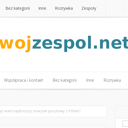
Bez kategorii
Inne
Rozrywka
Zespoły
Bez kategorii
Inne
Rozrywka
Zespoły
Współpraca i kontakt
Bez kategorii
Inne
Rozrywka
Współpraca i kontakt
Bez kategorii
Inne
Rozrywka
być wart najdroższy znaczek pocztowy z Polski?
Sz