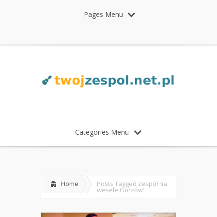
Pages Menu
Categories Menu
Home
Posts Tagged
zespół na
wesele Gorzów"