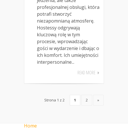
jedzenia, ale także
profesjonalnej obsługi, która
potrafi stworzyć
niezapomnianą atmosferę.
Hostessy odgrywają
kluczową rolę w tym
procesie, wprowadzając
gości w wydarzenie i dbając o
ich komfort. Ich umiejętności
interpersonalne...
READ MORE
Strona 1 z 2
1
2
»
Home